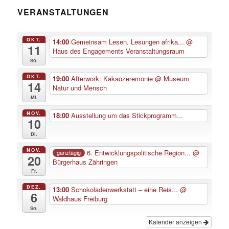
VERANSTALTUNGEN
OKT.
14:00
Gemeinsam Lesen. Lesungen afrika...
@
11
Haus des Engagements Veranstaltungsraum
So.
OKT.
19:00
Afterwork: Kakaozeremonie
@ Museum
14
Natur und Mensch
Mi.
NOV.
18:00
Ausstellung um das Stickprogramm...
10
Di.
NOV.
6. Entwicklungspolitische Region...
@
ganztägig
20
Bürgerhaus Zähringen
Fr.
DEZ.
13:00
Schokoladenwerkstatt – eine Reis...
@
6
Waldhaus Freiburg
So.
Kalender anzeigen