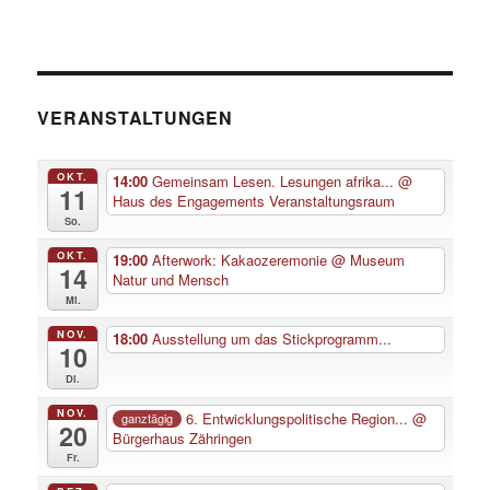
VERANSTALTUNGEN
OKT.
14:00
Gemeinsam Lesen. Lesungen afrika...
@
11
Haus des Engagements Veranstaltungsraum
So.
OKT.
19:00
Afterwork: Kakaozeremonie
@ Museum
14
Natur und Mensch
Mi.
NOV.
18:00
Ausstellung um das Stickprogramm...
10
Di.
NOV.
6. Entwicklungspolitische Region...
@
ganztägig
20
Bürgerhaus Zähringen
Fr.