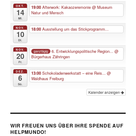
OKT.
19:00
Afterwork: Kakaozeremonie
@ Museum
14
Natur und Mensch
Mi.
NOV.
18:00
Ausstellung um das Stickprogramm...
10
Di.
NOV.
6. Entwicklungspolitische Region...
@
ganztägig
20
Bürgerhaus Zähringen
Fr.
DEZ.
13:00
Schokoladenwerkstatt – eine Reis...
@
6
Waldhaus Freiburg
So.
Kalender anzeigen
WIR FREUEN UNS ÜBER IHRE SPENDE AUF
HELPMUNDO!