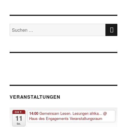
SU
Suche
nach:
VERANSTALTUNGEN
OKT.
14:00
Gemeinsam Lesen. Lesungen afrika...
@
11
Haus des Engagements Veranstaltungsraum
So.