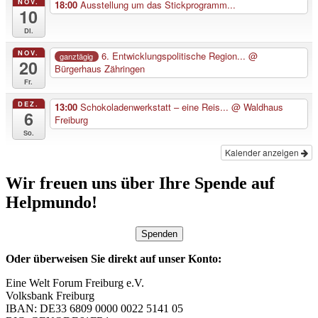
NOV.
18:00
Ausstellung um das Stickprogramm...
10
Di.
NOV.
6. Entwicklungspolitische Region...
@
ganztägig
20
Bürgerhaus Zähringen
Fr.
DEZ.
13:00
Schokoladenwerkstatt – eine Reis...
@ Waldhaus
6
Freiburg
So.
Kalender anzeigen
Wir freuen uns über Ihre Spende auf
Helpmundo!
Spenden
Oder überweisen Sie direkt auf unser Konto:
Eine Welt Forum Freiburg e.V.
Volksbank Freiburg
IBAN: DE33 6809 0000 0022 5141 05