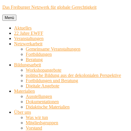
Zum
Das Freiburger Netzwerk für globale Gerechtigkeit
Inhalt
springen
Menü
Aktuelles
22 Jahre EWFF
Veranstaltungen
Netzwerkarbeit
Gemeinsame Veranstaltungen
Fortbildungen
Beratung
Bildungsarbeit
Workshopangebote
politische Bildung aus der dekolonialen Perspektive
Fortbildungen und Beratung
Digitale Angebote
Materialien
Ausstellungen
Dokumentationen
Didaktische Materialien
Über uns
Was wir tun
Mitgliedsgruppen
Vorstand