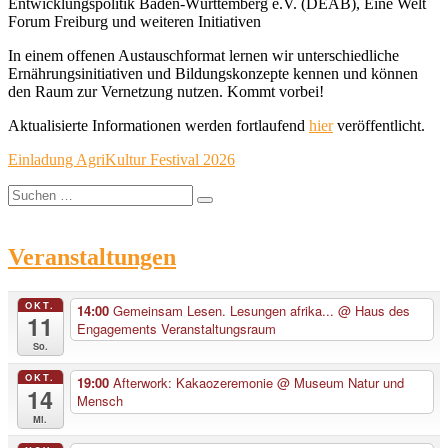
Entwicklungspolitik Baden-Württemberg e.V. (DEAB), Eine Welt
Forum Freiburg und weiteren Initiativen
In einem offenen Austauschformat lernen wir unterschiedliche
Ernährungsinitiativen und Bildungskonzepte kennen und können
den Raum zur Vernetzung nutzen. Kommt vorbei!
Aktualisierte Informationen werden fortlaufend
hier
veröffentlicht.
Einladung AgriKultur Festival 2026
Suche
Suchen
nach:
Veranstaltungen
OKT.
14:00
Gemeinsam Lesen. Lesungen afrika...
@ Haus des
11
Engagements Veranstaltungsraum
So.
OKT.
19:00
Afterwork: Kakaozeremonie
@ Museum Natur und
14
Mensch
Mi.