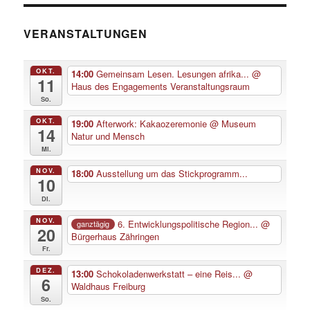
VERANSTALTUNGEN
OKT.
14:00
Gemeinsam Lesen. Lesungen afrika...
@
11
Haus des Engagements Veranstaltungsraum
So.
OKT.
19:00
Afterwork: Kakaozeremonie
@ Museum
14
Natur und Mensch
Mi.
NOV.
18:00
Ausstellung um das Stickprogramm...
10
Di.
NOV.
6. Entwicklungspolitische Region...
@
ganztägig
20
Bürgerhaus Zähringen
Fr.
DEZ.
13:00
Schokoladenwerkstatt – eine Reis...
@
6
Waldhaus Freiburg
So.