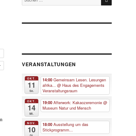
nach:
VERANSTALTUNGEN
OKT.
14:00
Gemeinsam Lesen. Lesungen
11
afrika...
@ Haus des Engagements
Veranstaltungsraum
So.
OKT.
19:00
Afterwork: Kakaozeremonie
@
14
Museum Natur und Mensch
Mi.
en
NOV.
18:00
Ausstellung um das
10
Stickprogramm...
Di.