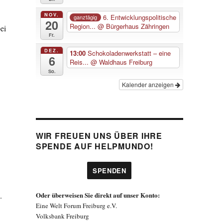
NOV.
6. Entwicklungspolitische
ganztägig
20
Region...
@ Bürgerhaus Zähringen
ei
Fr.
DEZ.
13:00
Schokoladenwerkstatt – eine
6
Reis...
@ Waldhaus Freiburg
So.
Kalender anzeigen
WIR FREUEN UNS ÜBER IHRE
SPENDE AUF HELPMUNDO!
SPENDEN
.
Oder überweisen Sie direkt auf unser Konto:
Eine Welt Forum Freiburg e.V.
Volksbank Freiburg