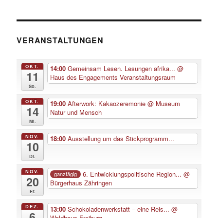
VERANSTALTUNGEN
OKT.
14:00
Gemeinsam Lesen. Lesungen afrika...
@
11
Haus des Engagements Veranstaltungsraum
So.
OKT.
19:00
Afterwork: Kakaozeremonie
@ Museum
14
Natur und Mensch
Mi.
NOV.
18:00
Ausstellung um das Stickprogramm...
10
Di.
NOV.
6. Entwicklungspolitische Region...
@
ganztägig
20
Bürgerhaus Zähringen
Fr.
DEZ.
13:00
Schokoladenwerkstatt – eine Reis...
@
6
Waldhaus Freiburg