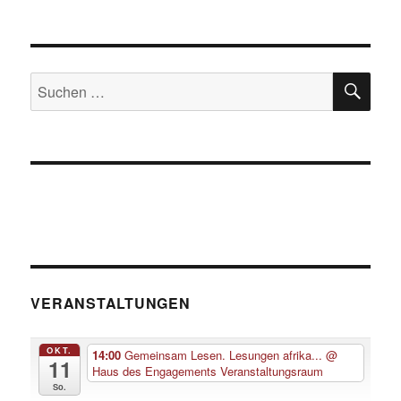
SU
Suche
nach:
VERANSTALTUNGEN
OKT.
14:00
Gemeinsam Lesen. Lesungen afrika...
@
11
Haus des Engagements Veranstaltungsraum
So.