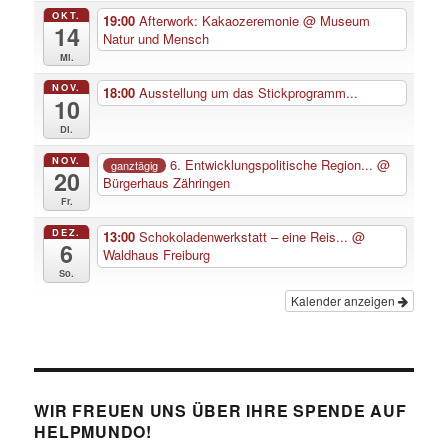
OKT.
19:00
Afterwork: Kakaozeremonie
@ Museum
14
Natur und Mensch
Mi.
NOV.
18:00
Ausstellung um das Stickprogramm...
10
Di.
NOV.
6. Entwicklungspolitische Region...
@
ganztägig
20
Bürgerhaus Zähringen
Fr.
DEZ.
13:00
Schokoladenwerkstatt – eine Reis...
@
6
Waldhaus Freiburg
So.
Kalender anzeigen
WIR FREUEN UNS ÜBER IHRE SPENDE AUF
HELPMUNDO!