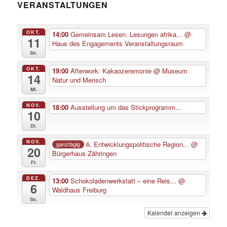
VERANSTALTUNGEN
OKT.
14:00
Gemeinsam Lesen. Lesungen afrika...
@
11
Haus des Engagements Veranstaltungsraum
So.
OKT.
19:00
Afterwork: Kakaozeremonie
@ Museum
14
Natur und Mensch
Mi.
NOV.
18:00
Ausstellung um das Stickprogramm...
10
Di.
NOV.
6. Entwicklungspolitische Region...
@
ganztägig
20
Bürgerhaus Zähringen
Fr.
DEZ.
13:00
Schokoladenwerkstatt – eine Reis...
@
6
Waldhaus Freiburg
So.
Kalender anzeigen