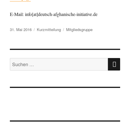
E-Mail: info[at]deutsch-afghanische-initiative.de
Veröffentlicht
Format
Kategorien
31. Mai 2016
Kurzmitteilung
Mitgliedsgruppe
am
SU
Suche
nach: