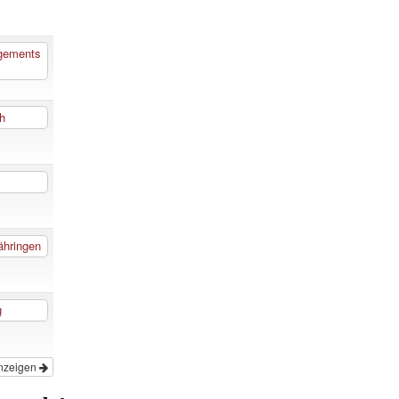
gements
h
ähringen
g
nzeigen