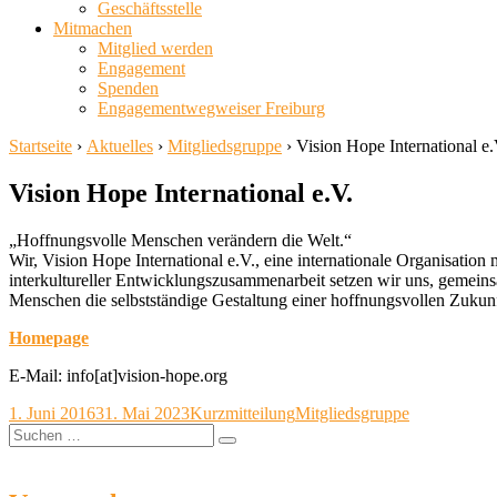
Geschäftsstelle
Mitmachen
Mitglied werden
Engagement
Spenden
Engagementwegweiser Freiburg
Startseite
›
Aktuelles
›
Mitgliedsgruppe
›
Vision Hope International e.
Vision Hope International e.V.
„Hoffnungsvolle Menschen verändern die Welt.“
Wir, Vision Hope International e.V., eine internationale Organisatio
interkultureller Entwicklungszusammenarbeit setzen wir uns, gemeins
Menschen die selbstständige Gestaltung einer hoffnungsvollen Zukun
Homepage
E-Mail: info[at]vision-hope.org
Veröffentlicht
Format
Kategorien
1. Juni 2016
31. Mai 2023
Kurzmitteilung
Mitgliedsgruppe
am
Suche
Suchen
nach: