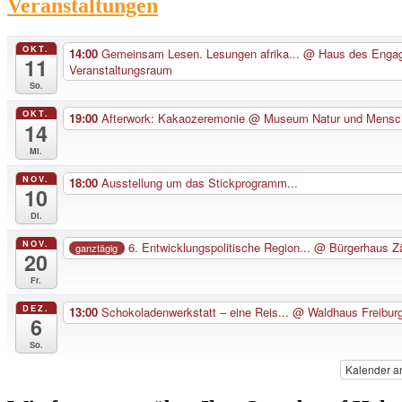
Veranstaltungen
OKT.
14:00
Gemeinsam Lesen. Lesungen afrika...
@ Haus des Enga
11
Veranstaltungsraum
So.
OKT.
19:00
Afterwork: Kakaozeremonie
@ Museum Natur und Mensc
14
Mi.
NOV.
18:00
Ausstellung um das Stickprogramm...
10
Di.
NOV.
6. Entwicklungspolitische Region...
@ Bürgerhaus Z
ganztägig
20
Fr.
DEZ.
13:00
Schokoladenwerkstatt – eine Reis...
@ Waldhaus Freibur
6
So.
Kalender a