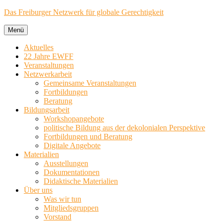
Zum
Das Freiburger Netzwerk für globale Gerechtigkeit
Inhalt
springen
Menü
Aktuelles
22 Jahre EWFF
Veranstaltungen
Netzwerkarbeit
Gemeinsame Veranstaltungen
Fortbildungen
Beratung
Bildungsarbeit
Workshopangebote
politische Bildung aus der dekolonialen Perspektive
Fortbildungen und Beratung
Digitale Angebote
Materialien
Ausstellungen
Dokumentationen
Didaktische Materialien
Über uns
Was wir tun
Mitgliedsgruppen
Vorstand