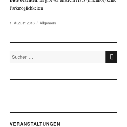
Parkmöglichkeiten!
Veröffentlicht
Kategorien
1. August 2016
Allgemein
am
SU
Suche
nach:
VERANSTALTUNGEN