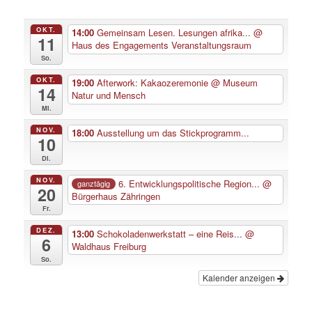
OKT.
14:00
Gemeinsam Lesen. Lesungen afrika...
@
11
Haus des Engagements Veranstaltungsraum
So.
OKT.
19:00
Afterwork: Kakaozeremonie
@ Museum
14
Natur und Mensch
Mi.
NOV.
18:00
Ausstellung um das Stickprogramm...
10
Di.
NOV.
6. Entwicklungspolitische Region...
@
ganztägig
20
Bürgerhaus Zähringen
Fr.
DEZ.
13:00
Schokoladenwerkstatt – eine Reis...
@
6
Waldhaus Freiburg
So.
Kalender anzeigen