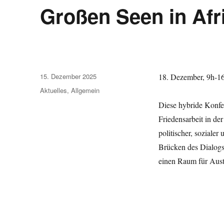
Großen Seen in Afr
Veröffentlicht
15. Dezember 2025
18. Dezember, 9h-16h
am
Kategorien
Aktuelles
,
Allgemein
Diese hybride Konfe
Friedensarbeit in de
politischer, sozial
Brücken des Dialogs
einen Raum für Aust