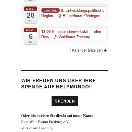
NOV.
6. Entwicklungspolitische
ganztägig
20
Region...
@ Bürgerhaus Zähringen
Fr.
DEZ.
13:00
Schokoladenwerkstatt – eine
6
Reis...
@ Waldhaus Freiburg
So.
Kalender anzeigen
WIR FREUEN UNS ÜBER IHRE
SPENDE AUF HELPMUNDO!
SPENDEN
Oder überweisen Sie direkt auf unser Konto:
Eine Welt Forum Freiburg e.V.
Volksbank Freiburg