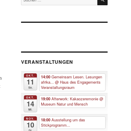
nach:
VERANSTALTUNGEN
OKT.
14:00
Gemeinsam Lesen. Lesungen
m
11
afrika...
@ Haus des Engagements
t
Veranstaltungsraum
So.
OKT.
19:00
Afterwork: Kakaozeremonie
@
14
Museum Natur und Mensch
Mi.
NOV.
18:00
Ausstellung um das
10
Stickprogramm...
Di.