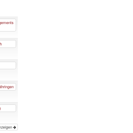
gements
h
ähringen
g
nzeigen