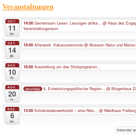
Veranstaltungen
OKT.
14:00
Gemeinsam Lesen. Lesungen afrika...
@ Haus des Enga
11
Veranstaltungsraum
So.
OKT.
19:00
Afterwork: Kakaozeremonie
@ Museum Natur und Mensc
14
Mi.
NOV.
18:00
Ausstellung um das Stickprogramm...
10
Di.
NOV.
6. Entwicklungspolitische Region...
@ Bürgerhaus Z
ganztägig
20
Fr.
DEZ.
13:00
Schokoladenwerkstatt – eine Reis...
@ Waldhaus Freibur
6
So.
Kalender a