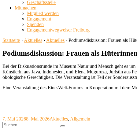
Geschäftsstelle
Mitmachen
Mitglied werden
Engagement
Spenden
Engagementwegweiser Freiburg
Startseite
›
Aktuelles
›
Aktuelles
›
Podiumsdiskussion: Frauen als Hü
Podiumsdiskussion: Frauen als Hüterinne
Bei der Diskussionsrunde im Museum Natur und Mensch geht es um 
Künstlerin aus Java, Indonesien, und Elena Muguruza, Juristin aus 
ökologische Gerechtigkeit. Die Veranstaltung ist Teil der Sonderausste
Eine Veranstaltung des Eine-Welt-Forums in Kooperation mit dem 
Veröffentlicht
Kategorien
7. Mai 2026
8. Mai 2026
Aktuelles
,
Allgemein
am
Suche
Suchen
nach: