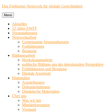
Zum
Das Freiburger Netzwerk für globale Gerechtigkeit
Inhalt
springen
Menü
Aktuelles
22 Jahre EWFF
Veranstaltungen
Netzwerkarbeit
Gemeinsame Veranstaltungen
Fortbildungen
Beratung
Bildungsarbeit
Workshopangebote
politische Bildung aus der dekolonialen Perspektive
Fortbildungen und Beratung
Digitale Angebote
Materialien
Ausstellungen
Dokumentationen
Didaktische Materialien
Über uns
Was wir tun
Mitgliedsgruppen
Vorstand